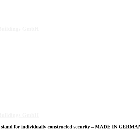
ungen für den Hochsicherheitsbereich.
Buildings GmbH
ungen für den Hochsicherheitsbereich.
Buildings GmbH
stand for individually constructed security – MADE IN GERM