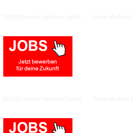
Zwei Unternehmen am gleichen Standort arbeiten an Lös
THIEM Security Solutions GmbH
und
Thiem Modular 
Zwei Unternehmen am gleichen Standort arbeiten an Lös
THIEM Security Solutions GmbH
und
Thiem Modular 