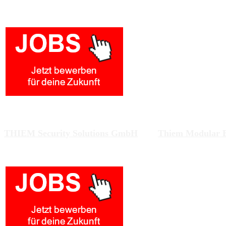
Zwei Unternehmen am gleichen Standort arbeiten an Lös
THIEM Security Solutions GmbH
und
Thiem Modular 