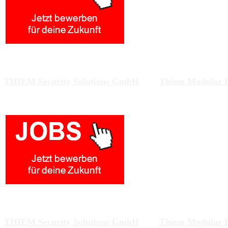
Zwei Unternehmen am gleichen Standort arbeiten an Lös
THIEM Security Solutions GmbH
und
Thiem Modular 
Zwei Unternehmen am gleichen Standort arbeiten an Lös
THIEM Security Solutions GmbH
und
Thiem Modular 